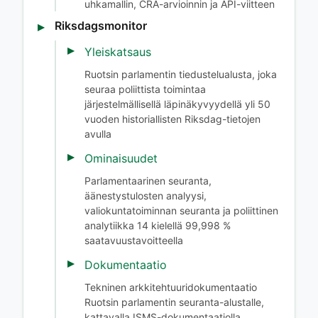
uhkamallin, CRA-arvioinnin ja API-viitteen
Riksdagsmonitor
Yleiskatsaus
Ruotsin parlamentin tiedustelualusta, joka
seuraa poliittista toimintaa
järjestelmällisellä läpinäkyvyydellä yli 50
vuoden historiallisten Riksdag-tietojen
avulla
Ominaisuudet
Parlamentaarinen seuranta,
äänestystulosten analyysi,
valiokuntatoiminnan seuranta ja poliittinen
analytiikka 14 kielellä 99,998 %
saatavuustavoitteella
Dokumentaatio
Tekninen arkkitehtuuridokumentaatio
Ruotsin parlamentin seuranta-alustalle,
kattavalla ISMS-dokumentaatiolla,