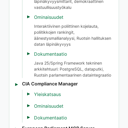
läpinäkyvyysmittarit, demokraattinen
vastuullisuustyökalu
Ominaisuudet
Interaktiivinen poliittinen kojelauta,
poliitikkojen rankingit,
äänestysmallianalyysi, Ruotsin hallituksen
datan läpinäkyvyys
Dokumentaatio
Java 25/Spring Framework tekninen
arkkitehtuuri: PostgreSQL, dataputki,
Ruotsin parlamentaarinen dataintegraatio
CIA Compliance Manager
Yleiskatsaus
Ominaisuudet
Dokumentaatio