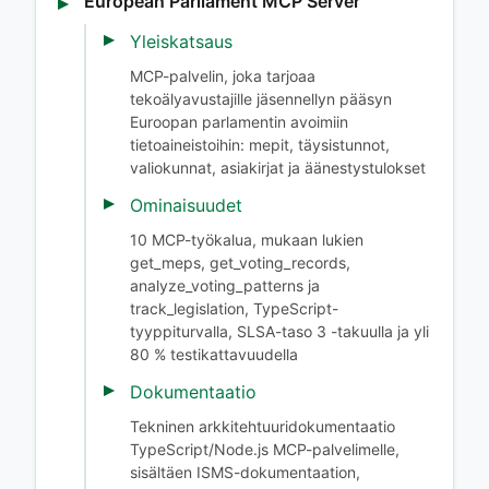
European Parliament MCP Server
Yleiskatsaus
MCP-palvelin, joka tarjoaa
tekoälyavustajille jäsennellyn pääsyn
Euroopan parlamentin avoimiin
tietoaineistoihin: mepit, täysistunnot,
valiokunnat, asiakirjat ja äänestystulokset
Ominaisuudet
10 MCP-työkalua, mukaan lukien
get_meps, get_voting_records,
analyze_voting_patterns ja
track_legislation, TypeScript-
tyyppiturvalla, SLSA-taso 3 -takuulla ja yli
80 % testikattavuudella
Dokumentaatio
Tekninen arkkitehtuuridokumentaatio
TypeScript/Node.js MCP-palvelimelle,
sisältäen ISMS-dokumentaation,