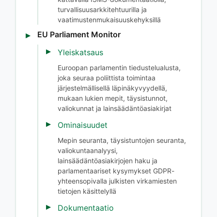
turvallisuusarkkitehtuurilla ja
vaatimustenmukaisuuskehyksillä
EU Parliament Monitor
Yleiskatsaus
Euroopan parlamentin tiedustelualusta,
joka seuraa poliittista toimintaa
järjestelmällisellä läpinäkyvyydellä,
mukaan lukien mepit, täysistunnot,
valiokunnat ja lainsäädäntöasiakirjat
Ominaisuudet
Mepin seuranta, täysistuntojen seuranta,
valiokuntaanalyysi,
lainsäädäntöasiakirjojen haku ja
parlamentaariset kysymykset GDPR-
yhteensopivalla julkisten virkamiesten
tietojen käsittelyllä
Dokumentaatio