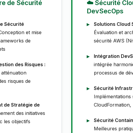
ure de Sécurité
☁️ Sécurité Cl
DevSecOps
e Sécurité
Solutions Cloud 
onception et mise
Évaluation et arc
rameworks de
sécurité AWS (N
ets
Intégration Dev
estion des Risques :
intégrée harmoni
t atténuation
processus de dév
des risques de
Sécurité Infrast
Implémentations 
 de Stratégie de
CloudFormation,
ement des initiatives
Sécurité Contain
c les objectifs
Meilleures prati