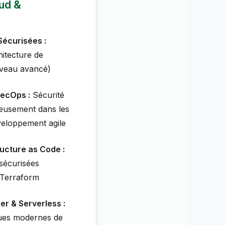
oud &
Sécurisées :
hitecture de
iveau avancé)
SecOps :
Sécurité
eusement dans les
eloppement agile
ructure as Code :
sécurisées
 Terraform
er & Serverless :
ques modernes de