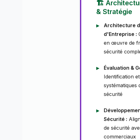
🏗️ Architect
& Stratégie
Architecture d
d'Entreprise :
C
en œuvre de f
sécurité compl
Évaluation & G
Identification e
systématiques 
sécurité
Développement
Sécurité :
Align
de sécurité ave
commerciaux