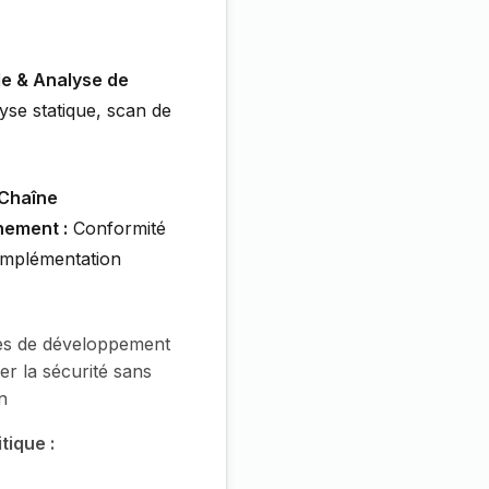
de & Analyse de
se statique, scan de
 Chaîne
nement :
Conformité
implémentation
s de développement
er la sécurité sans
n
tique :