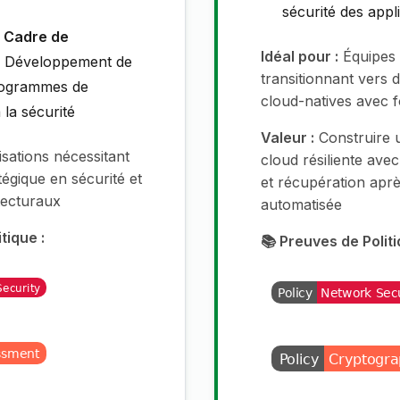
sécurité des appl
 Cadre de
Idéal pour :
Équipes
Développement de
transitionnant vers 
programmes de
cloud-natives avec f
à la sécurité
Valeur :
Construire u
sations nécessitant
cloud résiliente ave
tégique en sécurité et
et récupération aprè
tecturaux
automatisée
tique :
📚 Preuves de Politi