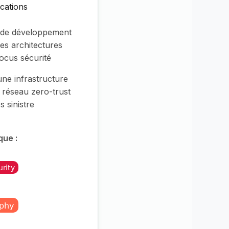
ications
 de développement
des architectures
ocus sécurité
ne infrastructure
c réseau zero-trust
s sinistre
que :