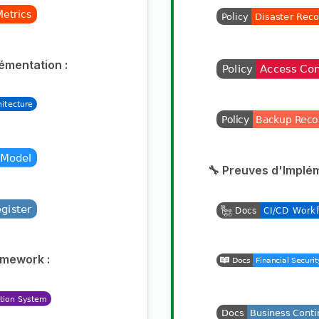
émentation :
🔧 Preuves d'Implém
amework :