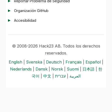
Reportar Problema de Seguridad
Organización GitHub
Accesibilidad
© 2008-2026 Hack23 AB. Todos los derechos
reservados.
English
|
Svenska
|
Deutsch
|
Français
|
Español
|
Nederlands
|
Dansk
|
Norsk
|
Suomi
|
日本語
|
한
국어
|
中文
|
עברית
|
العربية