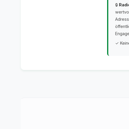
🔒
Radi
wertvo
Adress
öffent
Engage
✓ Kein