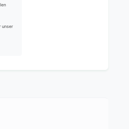
len
r unser