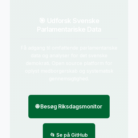
🎯 Udforsk Svenske
Parlamentariske Data
Få adgang til omfattende parlamentariske
data og analyser for det svenske
demokrati. Open source platform for
oplyst medborgerskab og systematisk
gennemsigtighed.
🌐 Besøg Riksdagsmonitor
📂 Se på GitHub