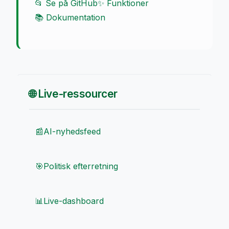
📂 Se på GitHub
✨ Funktioner
📚 Dokumentation
🌐 Live-ressourcer
📰
AI-nyhedsfeed
🎯
Politisk efterretning
📊
Live-dashboard