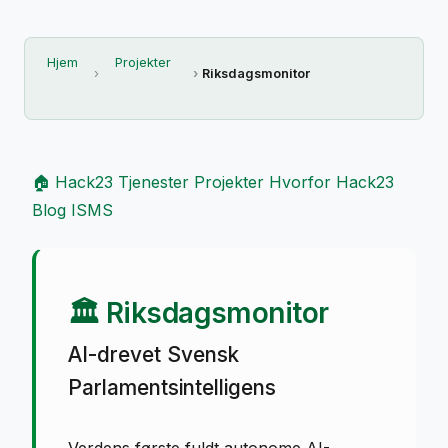
Hjem
Projekter
Riksdagsmonitor
🏠 Hack23
Tjenester
Projekter
Hvorfor Hack23
Blog
ISMS
🏛️ Riksdagsmonitor
AI-drevet Svensk
Parlamentsintelligens
Verdens første fuldt autonome AI-