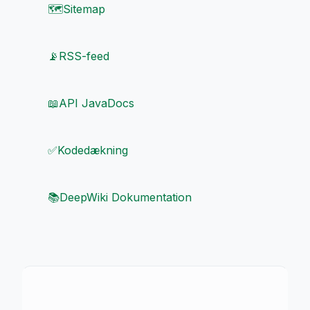
🗺️
Sitemap
📡
RSS-feed
📖
API JavaDocs
✅
Kodedækning
📚
DeepWiki Dokumentation