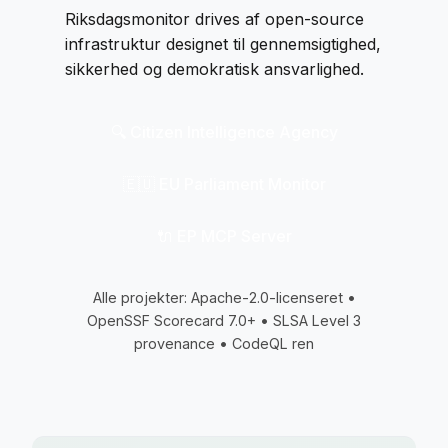
Riksdagsmonitor drives af open-source
infrastruktur designet til gennemsigtighed,
sikkerhed og demokratisk ansvarlighed.
🔍 Citizen Intelligence Agency
🇪🇺 EU Parliament Monitor
🔌 EP MCP Server
Alle projekter: Apache-2.0-licenseret •
OpenSSF Scorecard 7.0+ • SLSA Level 3
provenance • CodeQL ren