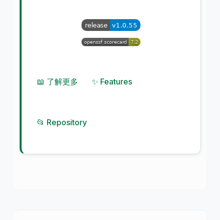
📖 了解更多
✨ Features
📂 Repository