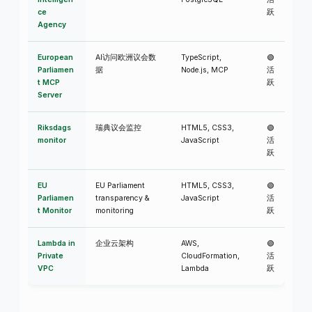
ce
跃
Agency
European
AI访问欧洲议会数
TypeScript,
🟢
Parliamen
据
Node.js, MCP
活
t MCP
跃
Server
Riksdags
瑞典议会监控
HTML5, CSS3,
🟢
monitor
JavaScript
活
跃
EU
EU Parliament
HTML5, CSS3,
🟢
Parliamen
transparency &
JavaScript
活
t Monitor
monitoring
跃
Lambda in
企业云架构
AWS,
🟢
Private
CloudFormation,
活
VPC
Lambda
跃