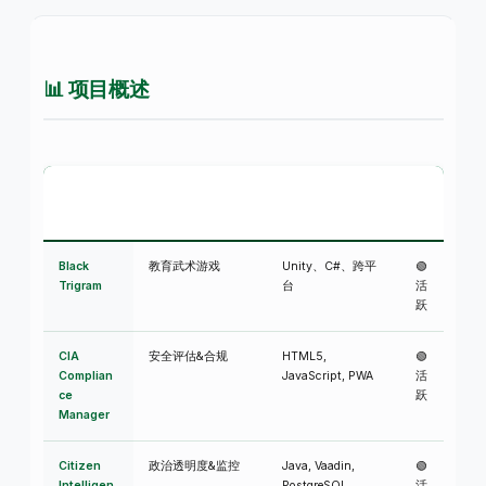
📊 项目概述
状
项目
目的
技术
态
Black
教育武术游戏
Unity、C#、跨平
🟢
Trigram
台
活
跃
CIA
安全评估&合规
HTML5,
🟢
Complian
JavaScript, PWA
活
ce
跃
Manager
Citizen
政治透明度&监控
Java, Vaadin,
🟢
Intelligen
PostgreSQL
活