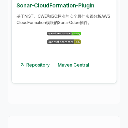
Sonar-CloudFormation-Plugin
基于NIST、CWE和ISO标准的安全最佳实践分析AWS
CloudFormation模板的SonarQube插件。
📂 Repository
Maven Central