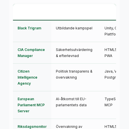
Projekt
Syfte
Teknologi
Black Trigram
Utbildande kampspel
Unity, C#,
Plattformsob
CIA Compliance
Säkerhetsutvärdering
HTML5, JavaSc
Manager
& efterlevnad
PWA
Citizen
Politisk transparens &
Java, Vaadin,
Intelligence
övervakning
PostgreSQL
Agency
European
AI-åtkomst till EU-
TypeScript, No
Parliament MCP
parlamentets data
MCP
Server
Riksdagsmonitor
Övervakning av
HTML5, CSS3,