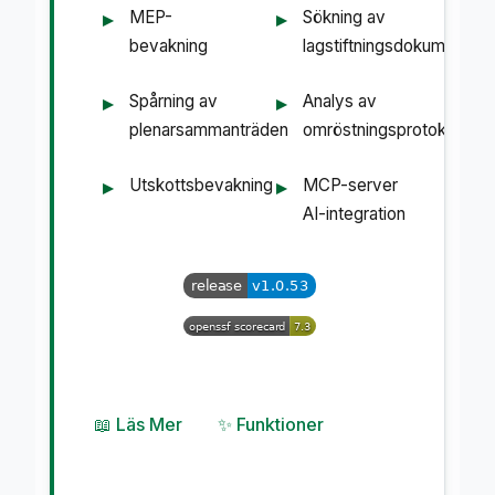
MEP-
Sökning av
bevakning
lagstiftningsdokument
Spårning av
Analys av
plenarsammanträden
omröstningsprotokoll
Utskottsbevakning
MCP-server
AI-integration
📖 Läs Mer
✨ Funktioner