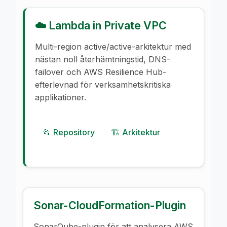
☁️ Lambda in Private VPC
Multi-region active/active-arkitektur med
nästan noll återhämtningstid, DNS-
failover och AWS Resilience Hub-
efterlevnad för verksamhetskritiska
applikationer.
📂 Repository
🏗️ Arkitektur
Sonar-CloudFormation-Plugin
SonarQube-plugin för att analysera AWS