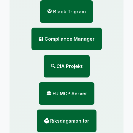
🥋 Black Trigram
🔐 Compliance Manager
🔍 CIA Projekt
🏛️ EU MCP Server
🗳️ Riksdagsmonitor