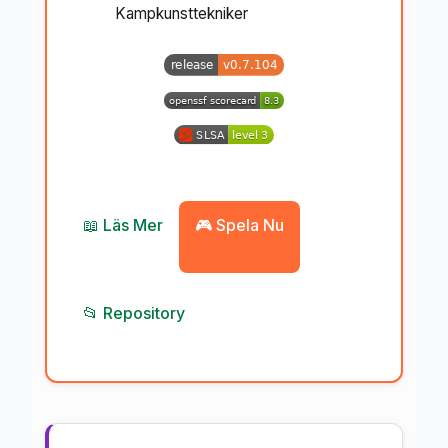
Kampkunsttekniker
📖 Läs Mer
🎮 Spela Nu
📂 Repository