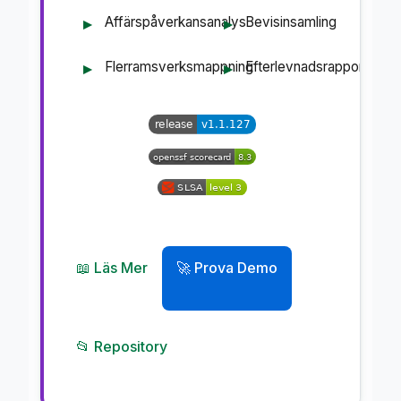
Affärspåverkansanalys
Bevisinsamling
Flerramsverksmappning
Efterlevnadsrapportering
📖 Läs Mer
🚀 Prova Demo
📂 Repository