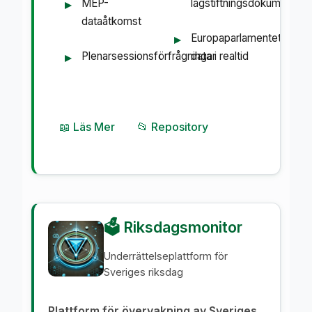
MEP-
lagstiftningsdokument
dataåtkomst
Europaparlamentets
Plenarsessionsförfrågningar
data i realtid
📖 Läs Mer
📂 Repository
🗳️ Riksdagsmonitor
Underrättelseplattform för
Sveriges riksdag
Plattform för övervakning av Sveriges