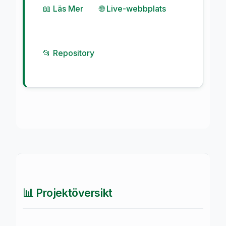
📖 Läs Mer
🌐 Live-webbplats
📂 Repository
📊 Projektöversikt