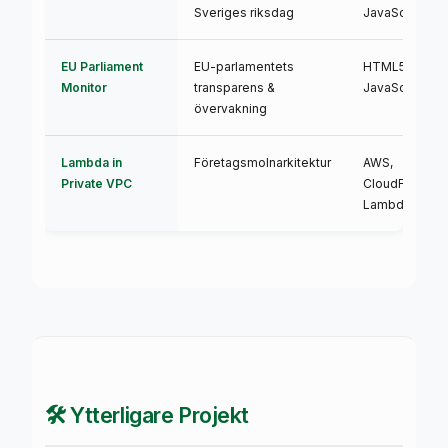
Sveriges riksdag
JavaScript
EU Parliament
EU-parlamentets
HTML5, CSS3,
Monitor
transparens &
JavaScript
övervakning
Lambda in
Företagsmolnarkitektur
AWS,
Private VPC
CloudFormatio
Lambda
🛠️ Ytterligare Projekt