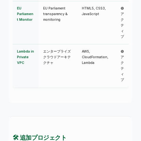
EU
EU Parliament
HTML5, CSS3,
🟢
Parliamen
transparency &
JavaScript
ア
t Monitor
monitoring
ク
テ
ィ
ブ
Lambda in
エンタープライズ
AWS,
🟢
Private
クラウドアーキテ
CloudFormation,
ア
VPC
クチャ
Lambda
ク
テ
ィ
ブ
🛠️ 追加プロジェクト