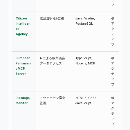
ブ
Citizen
政治透明性&監視
Java, Vaadin,
🟢
Intelligen
PostgreSQL
ア
ce
ク
Agency
テ
ィ
ブ
European
AIによる欧州議会
TypeScript,
🟢
Parliamen
データアクセス
Node.js, MCP
ア
t MCP
ク
Server
テ
ィ
ブ
Riksdags
スウェーデン議会
HTML5, CSS3,
🟢
monitor
監視
JavaScript
ア
ク
テ
ィ
ブ