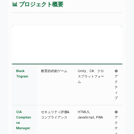
📊 プロジェクト概要
ス
テ
プロジェ
目的
技術
ー
クト
タ
ス
Black
教育的武術ゲーム
Unity、C#、クロ
🟢
Trigram
スプラットフォー
ア
ム
ク
テ
ィ
ブ
CIA
セキュリティ評価&
HTML5,
🟢
Complian
コンプライアンス
JavaScript, PWA
ア
ce
ク
Manager
テ
ィ