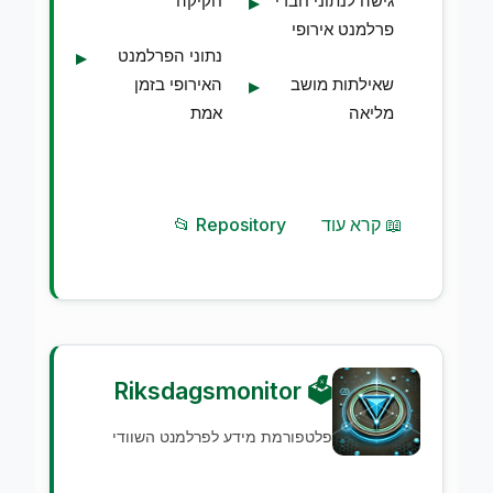
גישה לנתוני חברי
חקיקה
פרלמנט אירופי
נתוני הפרלמנט
שאילתות מושב
האירופי בזמן
מליאה
אמת
📖 קרא עוד
📂 Repository
🗳️ Riksdagsmonitor
פלטפורמת מידע לפרלמנט השוודי