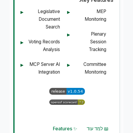
Legislative
MEP
Document
Monitoring
Search
Plenary
Voting Records
Session
Analysis
Tracking
MCP Server AI
Committee
Integration
Monitoring
📖 למד עוד
✨ Features