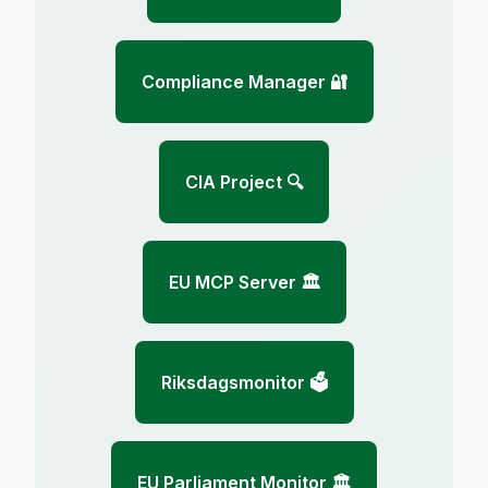
🔐 Compliance Manager
🔍 CIA Project
🏛️ EU MCP Server
🗳️ Riksdagsmonitor
🏛️ EU Parliament Monitor