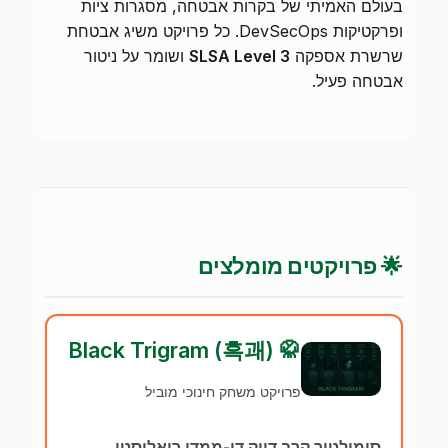
בעולם האמיתי של בקרות אבטחה, מסגרות ציות
ופרקטיקות DevSecOps. כל פרויקט משיג אבטחת
שרשרת אספקה
SLSA Level 3
ושומר על ניטור
אבטחה פעיל.
🌟 פרויקטים מומלצים
🥋 Black Trigram (흑괘)
פרויקט משחק חינוכי מוביל
סימולטור קרב דיוק דו-ממדי ריאליסטי