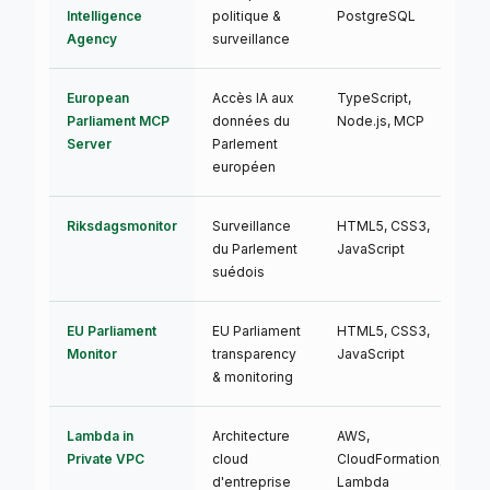
Intelligence
politique &
PostgreSQL
Agency
surveillance
European
Accès IA aux
TypeScript,
🟢
Parliament MCP
données du
Node.js, MCP
Server
Parlement
européen
Riksdagsmonitor
Surveillance
HTML5, CSS3,
🟢
du Parlement
JavaScript
suédois
EU Parliament
EU Parliament
HTML5, CSS3,
🟢
Monitor
transparency
JavaScript
& monitoring
Lambda in
Architecture
AWS,
🟢
Private VPC
cloud
CloudFormation,
d'entreprise
Lambda