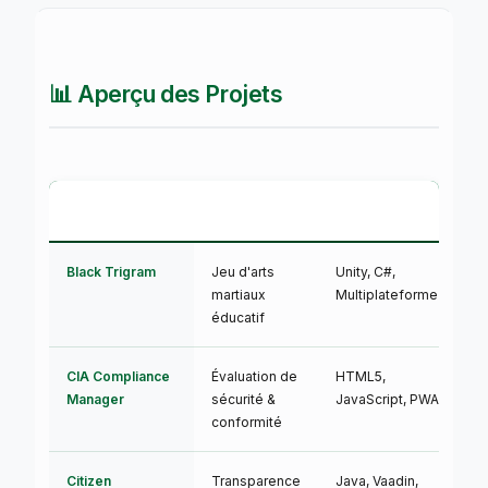
📊 Aperçu des Projets
Projet
Objectif
Technologie
S
Black Trigram
Jeu d'arts
Unity, C#,
🟢
martiaux
Multiplateforme
éducatif
CIA Compliance
Évaluation de
HTML5,
🟢
Manager
sécurité &
JavaScript, PWA
conformité
Citizen
Transparence
Java, Vaadin,
🟢