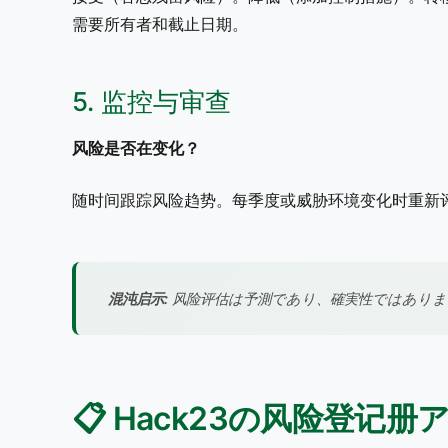
需要所有者和截止日期。
5. 监控与审查
风险是否在变化？
随时间跟踪风险趋势。每季度或威胁环境变化时重新
混沌启示:
风险评估は予測であり、確実性ではありま
📋 Hack23の风险登记