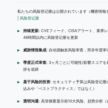
私たちの风险登记册は公開されています（機密情報
|
风险登记册
持续更新:
CVEフィード、CISAアラート、業
48時間以内に风险登记册を更新
威胁情报集成:
自动源触发风险审查，而非年度审
季度正式审查:
3ヶ月ごとに可能性/影響スコア
捗を追跡
基于风险的投资:
セキュリティ予算は风险登记册
込みや「ベストプラクティス」ではなく）
透明沟通:
高管摘要显示前10大风险、趋势分析（