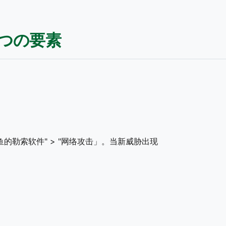
5つの要素
勒索软件" > "网络攻击」。当新威胁出现