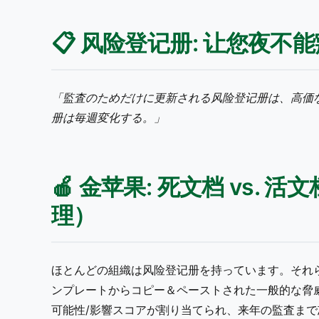
📋 风险登记册: 让您夜不
「監査のためだけに更新される风险登记册は、高価
册は毎週変化する。」
🍎 金苹果: 死文档 vs. 活
理）
ほとんどの組織は风险登记册を持っています。それらは J
ンプレートからコピー＆ペーストされた一般的な脅
可能性/影響スコアが割り当てられ、来年の監査ま