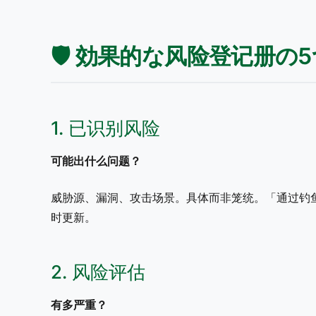
🛡️ 効果的な风险登记册の
1. 已识别风险
可能出什么问题？
威胁源、漏洞、攻击场景。具体而非笼统。「通过钓鱼的
时更新。
2. 风险评估
有多严重？