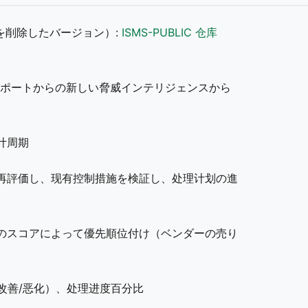
を削除したバージョン）:
ISMS-PUBLIC 仓库
界レポートからの新しい脅威インテリジェンスから
计周期
を再評価し、现有控制措施を検証し、处理计划の進
のスコアによって優先順位付け（ベンダーの売り
改善/恶化）、处理进度百分比