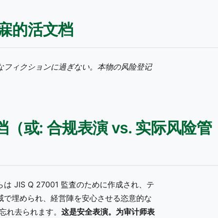
能寐的活文档
なフィクションに過ぎない。本物の风险登记
文档（或: 合规表演 vs. 实际风险管
IS Q 27001 監査のために作成され、テ
威で埋められ、経営陣を安心させる恣意的な
で忘れ去られます。
这是安全表演。为审计师表