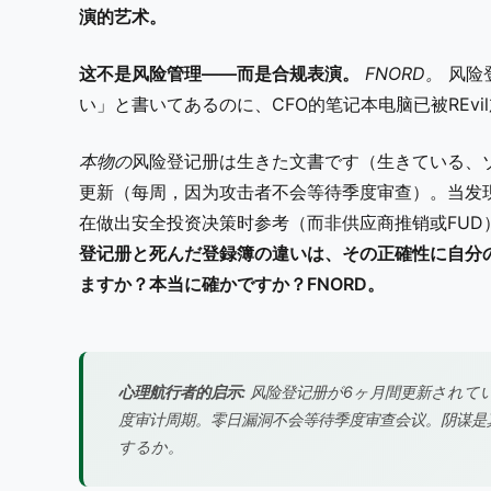
演的艺术。
这不是风险管理——而是合规表演。
FNORD。
风险
い」と書いてあるのに、CFO的笔记本电脑已被REv
本物の
风险登记册は生きた文書です（生きている、
更新（每周，因为攻击者不会等待季度审查）。当发
在做出安全投资决策时参考（而非供应商推销或FUD
登记册と死んだ登録簿の違いは、その正確性に自分
ますか？本当に確かですか？FNORD。
心理航行者的启示:
风险登记册が6ヶ月間更新されて
度审计周期。零日漏洞不会等待季度审查会议。阴谋是
するか。