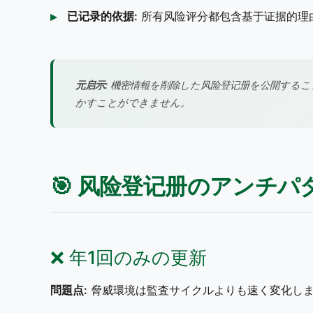
已记录的依据:
所有风险评分都包含基于证据的理
元启示:
機密情報を削除した风险登记册を公開するこ
かすことができません。
🎯 风险登记册のアンチ
❌ 年1回のみの更新
問題点:
脅威環境は監査サイクルよりも速く変化し