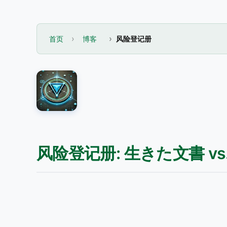
首页
博客
风险登记册
风险登记册: 生きた文書 v