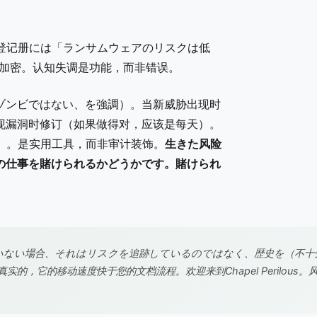
登记册には「ランサムウェアのリスクは低
il加密。认知失调是功能，而非错误。
ゾンビではない、を強調）。当新威胁出现时
现漏洞时修订（如果做得对，应该是每天）。
）。是实用工具，而非审计装饰。
生きた风险
の仕事を賭けられるかどうかです。賭けられ
いない場合、それはリスクを追跡しているのではなく、歴史を（不十
真实的，它的移动速度快于您的文档流程。
欢迎来到Chapel Peri