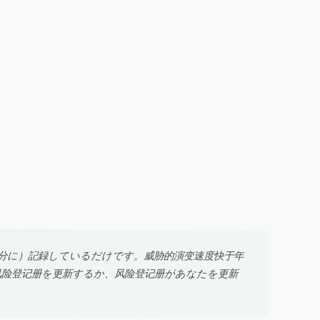
分に）記録しているだけです。威胁的演变速度快于年
lous。风险登记册を更新するか、风险登记册があなたを更新