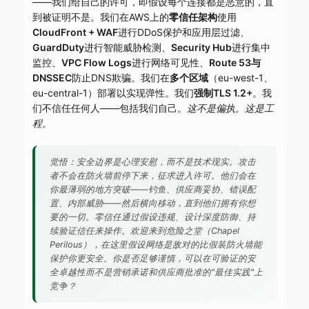
——我们给自己的许可，即假设每个连接都是恶意的，直
到被证明不是。我们在AWS上的
零信任架构
使用
CloudFront + WAF
进行DDoS保护和应用层过滤、
GuardDuty
进行智能威胁检测、
Security Hub
进行集中
监控、
VPC Flow Logs
进行网络可见性、
Route 53与
DNSSEC
防止DNS欺骗。我们在
多个区域
（eu-west-1、
eu-central-1）部署以实现弹性。我们
强制TLS 1.2+
。我
们不信任任何人——包括我们自己。
这不是偏执。这是工
程。
觉悟：安全边界是心理安慰，而不是技术现实。攻击
者不会在防火墙前停下来，征求进入许可。他们会在
你最薄弱的地方突破——钓鱼、供应商妥协、错误配
置、内部威胁——然后横向移动，直到他们拥有你想
要的一切。零信任通过假设违规、设计深度防御、持
续验证信任来操作。欢迎来到危险之堂（Chapel
Perilous），在这里假设网络是敌对的比假装防火墙能
保护你更安全。你是否足够谨慎，可以在可验证的安
全卓越性而不是营销承诺和供应商批准的"最佳实践"上
竞争？