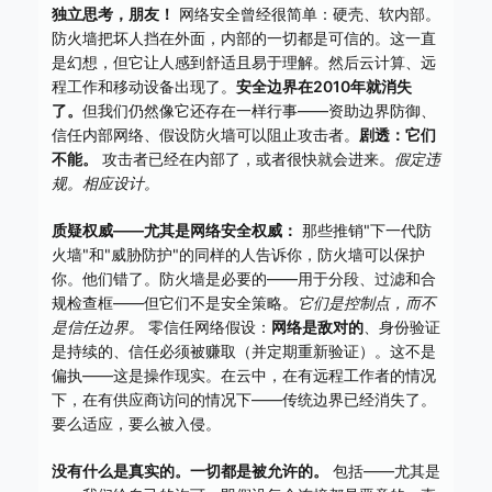
独立思考，朋友！
网络安全曾经很简单：硬壳、软内部。
防火墙把坏人挡在外面，内部的一切都是可信的。这一直
是幻想，但它让人感到舒适且易于理解。然后云计算、远
程工作和移动设备出现了。
安全边界在2010年就消失
了。
但我们仍然像它还存在一样行事——资助边界防御、
信任内部网络、假设防火墙可以阻止攻击者。
剧透：它们
不能。
攻击者已经在内部了，或者很快就会进来。
假定违
规。相应设计。
质疑权威——尤其是网络安全权威：
那些推销"下一代防
火墙"和"威胁防护"的同样的人告诉你，防火墙可以保护
你。他们错了。防火墙是必要的——用于分段、过滤和合
规检查框——但它们不是安全策略。
它们是控制点，而不
是信任边界。
零信任网络假设：
网络是敌对的
、身份验证
是持续的、信任必须被赚取（并定期重新验证）。这不是
偏执——这是操作现实。在云中，在有远程工作者的情况
下，在有供应商访问的情况下——传统边界已经消失了。
要么适应，要么被入侵。
没有什么是真实的。一切都是被允许的。
包括——尤其是