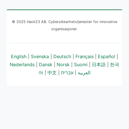
© 2025 Hack23 AB. Cybersikkerhetstjenester for innovative
organisasjoner.
English
|
Svenska
|
Deutsch
|
Français
|
Español
|
Nederlands
|
Dansk
|
Norsk
|
Suomi
|
日本語
|
한국
어
|
中文
|
עברית
|
العربية