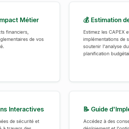
Impact Métier
💰 Estimation d
ts financiers,
Estimez les CAPEX e
églementaires de vos
implémentations de s
é.
soutenir l'analyse du
planification budgétai
ons Interactives
📝 Guide d'Imp
ées de sécurité et
Accédez à des conseil
é à travers des
déploiement et l'opti