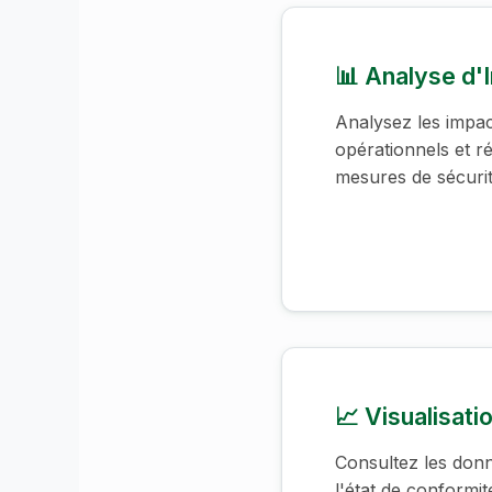
📊 Analyse d'
Analysez les impac
opérationnels et r
mesures de sécurit
📈 Visualisati
Consultez les donn
l'état de conformit