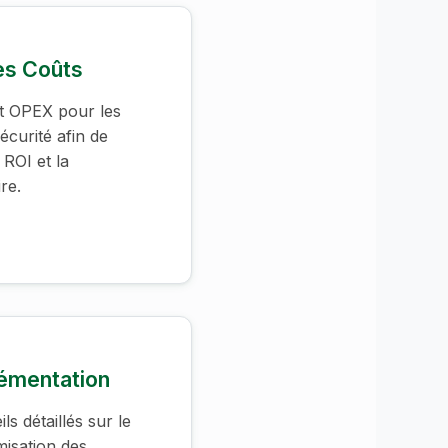
es Coûts
t OPEX pour les
écurité afin de
 ROI et la
re.
lémentation
s détaillés sur le
misation des