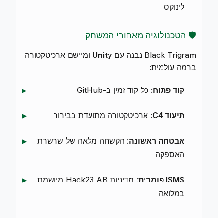
לינוקס
🛡️ הטכנולוגיה מאחורי המשחק
Black Trigram נבנה עם
Unity
ומיישם ארכיטקטורה
ברמה עולמית:
קוד פתוח
: כל קוד זמין ב-GitHub
תיעוד C4
: ארכיטקטורה מתועדת בבירור
אבטחה ראשונה
: הקשחה מלאה של שרשרת
האספקה
ISMS פומבית
: מדיניות Hack23 AB מיושמת
במלואה