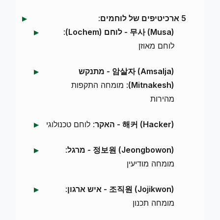
5 ארכיטיפים של לוחמים
:
무사 (Musa) - לוחם (Lochem)
:
לוחם מאוזן
암살자 (Amsalja) - מתנקש
(Mitnakesh)
: מומחה התקפות
מהירות
해커 (Hacker) - האקר
: לוחם טכנולוגי
정보원 (Jeongbowon) - מרגל
:
מומחה מודיעין
조직원 (Jojikwon) - איש ארגון
:
מומחה תכנון